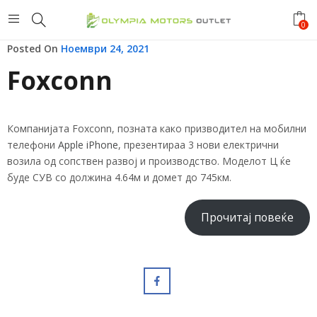
0
Posted On
Ноември 24, 2021
Foxconn
Компанијата Foxconn, позната како призводител на мобилни
телефони
Apple iPhone
, презентираa 3 нови електрични
возила од сопствен развој и производство. Моделот Ц ќе
буде СУВ со должина 4.64м и домет дo 745км.
Прочитај повеќе