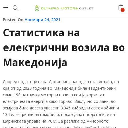
0
Posted On
Ноември 24, 2021
Статистика на
електрични возила во
Македонија
Според податоците на Државниот завод за статистика, на
крајот од 2020 година во Македонија биле евидентирани
само 198 патнички моторни возила кои ја користат
електричната енергија како гориво. Заклучно со лани, во
земјава биле досега увезени 3.345 хибридни автомобили и
134 електрични автомобили, покажуваат податоците на
Царинската управа на РСМ. За разлика од минорното
користење на овие возила кај нас, „Мета.мк“ веќе објави